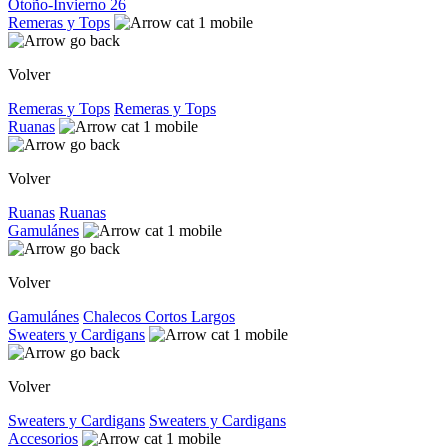
Otoño-Invierno 26
Remeras y Tops
Volver
Remeras y Tops
Remeras y Tops
Ruanas
Volver
Ruanas
Ruanas
Gamulánes
Volver
Gamulánes
Chalecos
Cortos
Largos
Sweaters y Cardigans
Volver
Sweaters y Cardigans
Sweaters y Cardigans
Accesorios