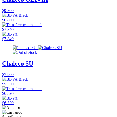
$9.800
$6.860
$7.840
$7.840
Chaleco SU
$7.900
$5.530
$6.320
$6.320
Suscribite a