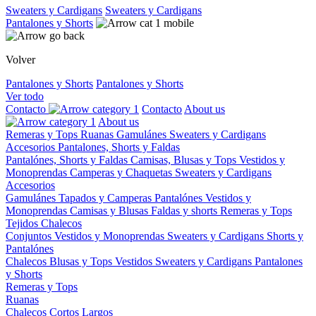
Sweaters y Cardigans
Sweaters y Cardigans
Pantalones y Shorts
Volver
Pantalones y Shorts
Pantalones y Shorts
Ver todo
Contacto
Contacto
About us
About us
Remeras y Tops
Ruanas
Gamulánes
Sweaters y Cardigans
Accesorios
Pantalones, Shorts y Faldas
Pantalónes, Shorts y Faldas
Camisas, Blusas y Tops
Vestidos y
Monoprendas
Camperas y Chaquetas
Sweaters y Cardigans
Accesorios
Gamulánes
Tapados y Camperas
Pantalónes
Vestidos y
Monoprendas
Camisas y Blusas
Faldas y shorts
Remeras y Tops
Tejidos
Chalecos
Conjuntos
Vestidos y Monoprendas
Sweaters y Cardigans
Shorts y
Pantalónes
Chalecos
Blusas y Tops
Vestidos
Sweaters y Cardigans
Pantalones
y Shorts
Remeras y Tops
Ruanas
Chalecos
Cortos
Largos