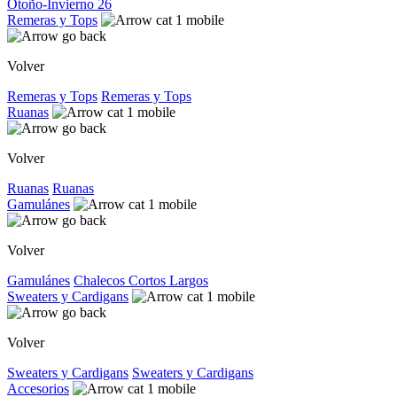
Otoño-Invierno 26
Remeras y Tops
Volver
Remeras y Tops
Remeras y Tops
Ruanas
Volver
Ruanas
Ruanas
Gamulánes
Volver
Gamulánes
Chalecos
Cortos
Largos
Sweaters y Cardigans
Volver
Sweaters y Cardigans
Sweaters y Cardigans
Accesorios