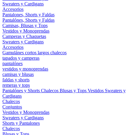
Sweaters y Cardigans
Accesorios
Pantalones, Shorts y Faldas
Pantalónes, Shorts y Faldas
Camisas, Blusas y Tops
Vestidos y Monoprendas
Camperas y Chaquetas
Sweaters y Cardigans
Accesorios
Gamulánes
cortos
largos
chalecos
tapados y camperas
pantalónes
vestidos y monoprendas
camisas y blusas
faldas y shorts
remeras y tops
Pantalónes y Shorts
Chalecos
Blusas y Tops
Vestidos
Sweaters y
Cardigans
Chalecos
Conjuntos
Vestidos y Monoprendas
Sweaters y Cardigans
Shorts y Pantalones
Chalecos
Blusas y Tops