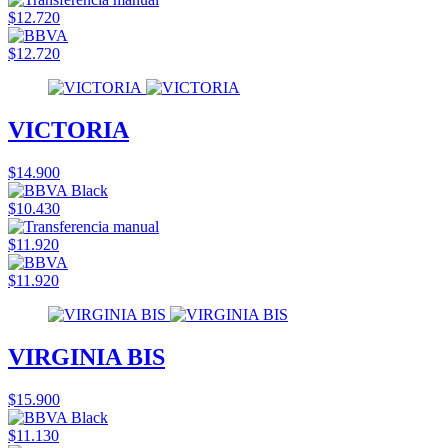
$12.720
$12.720
VICTORIA
$14.900
$10.430
$11.920
$11.920
VIRGINIA BIS
$15.900
$11.130