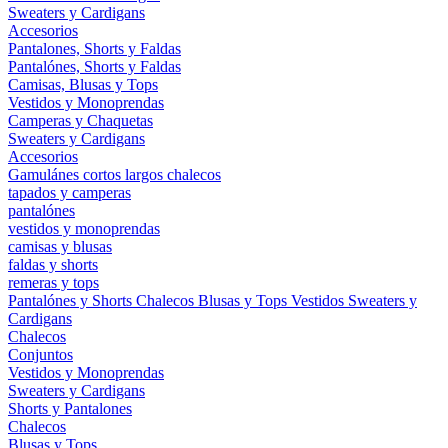
Sweaters y Cardigans
Accesorios
Pantalones, Shorts y Faldas
Pantalónes, Shorts y Faldas
Camisas, Blusas y Tops
Vestidos y Monoprendas
Camperas y Chaquetas
Sweaters y Cardigans
Accesorios
Gamulánes
cortos
largos
chalecos
tapados y camperas
pantalónes
vestidos y monoprendas
camisas y blusas
faldas y shorts
remeras y tops
Pantalónes y Shorts
Chalecos
Blusas y Tops
Vestidos
Sweaters y
Cardigans
Chalecos
Conjuntos
Vestidos y Monoprendas
Sweaters y Cardigans
Shorts y Pantalones
Chalecos
Blusas y Tops