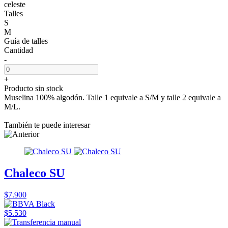
celeste
Talles
S
M
Guía de talles
Cantidad
-
+
Producto sin stock
Muselina 100% algodón. Talle 1 equivale a S/M y talle 2 equivale a
M/L.
También te puede interesar
Chaleco SU
$7.900
$5.530