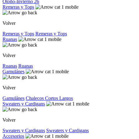
Otoño-Invierno 26
Remeras y Tops
Volver
Remeras y Tops
Remeras y Tops
Ruanas
Volver
Ruanas
Ruanas
Gamulánes
Volver
Gamulánes
Chalecos
Cortos
Largos
Sweaters y Cardigans
Volver
Sweaters y Cardigans
Sweaters y Cardigans
Accesorios