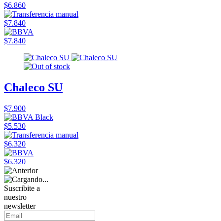
$6.860
$7.840
$7.840
Chaleco SU
$7.900
$5.530
$6.320
$6.320
Suscribite a
nuestro
newsletter