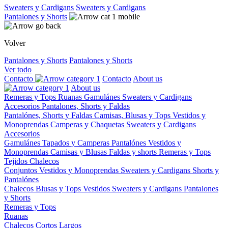
Sweaters y Cardigans
Sweaters y Cardigans
Pantalones y Shorts
Volver
Pantalones y Shorts
Pantalones y Shorts
Ver todo
Contacto
Contacto
About us
About us
Remeras y Tops
Ruanas
Gamulánes
Sweaters y Cardigans
Accesorios
Pantalones, Shorts y Faldas
Pantalónes, Shorts y Faldas
Camisas, Blusas y Tops
Vestidos y
Monoprendas
Camperas y Chaquetas
Sweaters y Cardigans
Accesorios
Gamulánes
Tapados y Camperas
Pantalónes
Vestidos y
Monoprendas
Camisas y Blusas
Faldas y shorts
Remeras y Tops
Tejidos
Chalecos
Conjuntos
Vestidos y Monoprendas
Sweaters y Cardigans
Shorts y
Pantalónes
Chalecos
Blusas y Tops
Vestidos
Sweaters y Cardigans
Pantalones
y Shorts
Remeras y Tops
Ruanas
Chalecos
Cortos
Largos