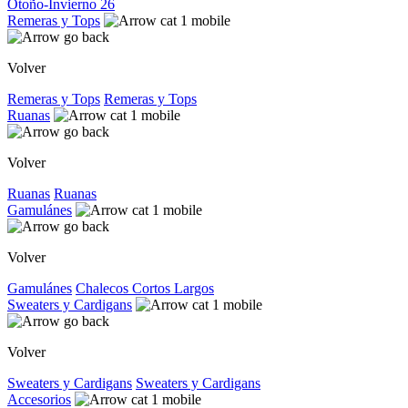
Otoño-Invierno 26
Remeras y Tops
Volver
Remeras y Tops
Remeras y Tops
Ruanas
Volver
Ruanas
Ruanas
Gamulánes
Volver
Gamulánes
Chalecos
Cortos
Largos
Sweaters y Cardigans
Volver
Sweaters y Cardigans
Sweaters y Cardigans
Accesorios