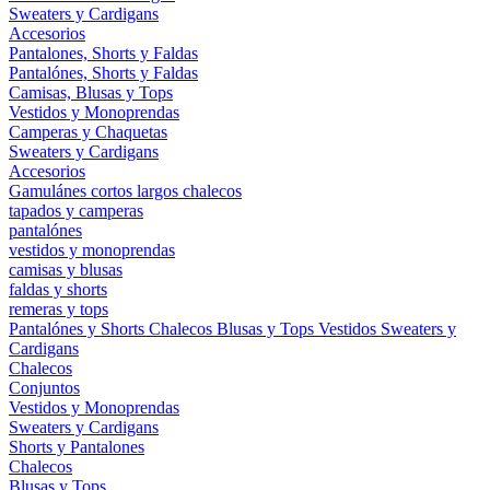
Sweaters y Cardigans
Accesorios
Pantalones, Shorts y Faldas
Pantalónes, Shorts y Faldas
Camisas, Blusas y Tops
Vestidos y Monoprendas
Camperas y Chaquetas
Sweaters y Cardigans
Accesorios
Gamulánes
cortos
largos
chalecos
tapados y camperas
pantalónes
vestidos y monoprendas
camisas y blusas
faldas y shorts
remeras y tops
Pantalónes y Shorts
Chalecos
Blusas y Tops
Vestidos
Sweaters y
Cardigans
Chalecos
Conjuntos
Vestidos y Monoprendas
Sweaters y Cardigans
Shorts y Pantalones
Chalecos
Blusas y Tops