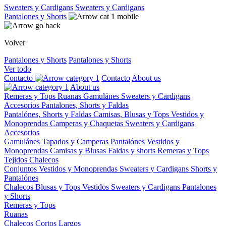
Sweaters y Cardigans
Sweaters y Cardigans
Pantalones y Shorts
Volver
Pantalones y Shorts
Pantalones y Shorts
Ver todo
Contacto
Contacto
About us
About us
Remeras y Tops
Ruanas
Gamulánes
Sweaters y Cardigans
Accesorios
Pantalones, Shorts y Faldas
Pantalónes, Shorts y Faldas
Camisas, Blusas y Tops
Vestidos y
Monoprendas
Camperas y Chaquetas
Sweaters y Cardigans
Accesorios
Gamulánes
Tapados y Camperas
Pantalónes
Vestidos y
Monoprendas
Camisas y Blusas
Faldas y shorts
Remeras y Tops
Tejidos
Chalecos
Conjuntos
Vestidos y Monoprendas
Sweaters y Cardigans
Shorts y
Pantalónes
Chalecos
Blusas y Tops
Vestidos
Sweaters y Cardigans
Pantalones
y Shorts
Remeras y Tops
Ruanas
Chalecos
Cortos
Largos