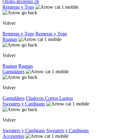
Otoño-Invierno 26
Remeras y Tops
Volver
Remeras y Tops
Remeras y Tops
Ruanas
Volver
Ruanas
Ruanas
Gamulánes
Volver
Gamulánes
Chalecos
Cortos
Largos
Sweaters y Cardigans
Volver
Sweaters y Cardigans
Sweaters y Cardigans
Accesorios