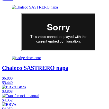
Chaleco SASTRERO napa
$6.800
$5.440
$3.808
$4.352
$4.352