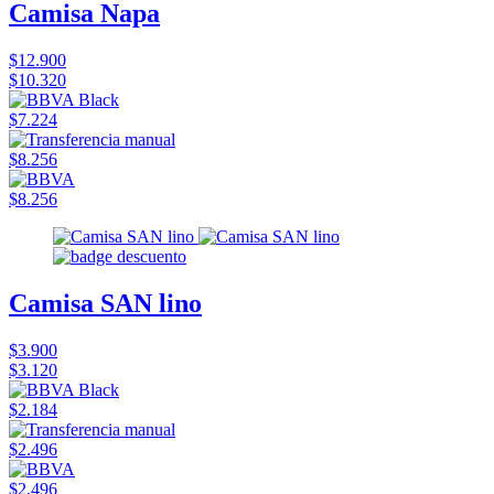
Camisa Napa
$12.900
$10.320
$7.224
$8.256
$8.256
Camisa SAN lino
$3.900
$3.120
$2.184
$2.496
$2.496