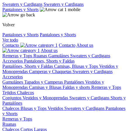
Sweaters y Cardigans
Sweaters y Cardigans
Pantalones y Shorts
Volver
Pantalones y Shorts
Pantalones y Shorts
Ver todo
Contacto
Contacto
About us
About us
Remeras y Tops
Ruanas
Gamulánes
Sweaters y Cardigans
Accesorios
Pantalones, Shorts y Faldas
Pantalónes, Shorts y Faldas
Camisas, Blusas y Tops
Vestidos y
Monoprendas
Camperas y Chaquetas
Sweaters y Cardigans
Accesorios
Gamulánes
Tapados y Camperas
Pantalónes
Vestidos y
Monoprendas
Camisas y Blusas
Faldas y shorts
Remeras y Tops
Tejidos
Chalecos
Conjuntos
Vestidos y Monoprendas
Sweaters y Cardigans
Shorts y
Pantalónes
Chalecos
Blusas y Tops
Vestidos
Sweaters y Cardigans
Pantalones
y Shorts
Remeras y Tops
Ruanas
Chalecos
Cortos
Largos