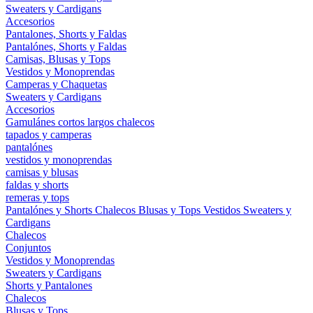
Sweaters y Cardigans
Accesorios
Pantalones, Shorts y Faldas
Pantalónes, Shorts y Faldas
Camisas, Blusas y Tops
Vestidos y Monoprendas
Camperas y Chaquetas
Sweaters y Cardigans
Accesorios
Gamulánes
cortos
largos
chalecos
tapados y camperas
pantalónes
vestidos y monoprendas
camisas y blusas
faldas y shorts
remeras y tops
Pantalónes y Shorts
Chalecos
Blusas y Tops
Vestidos
Sweaters y
Cardigans
Chalecos
Conjuntos
Vestidos y Monoprendas
Sweaters y Cardigans
Shorts y Pantalones
Chalecos
Blusas y Tops