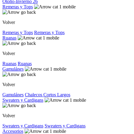
Otoño-Invierno 26
Remeras y Tops
Volver
Remeras y Tops
Remeras y Tops
Ruanas
Volver
Ruanas
Ruanas
Gamulánes
Volver
Gamulánes
Chalecos
Cortos
Largos
Sweaters y Cardigans
Volver
Sweaters y Cardigans
Sweaters y Cardigans
Accesorios