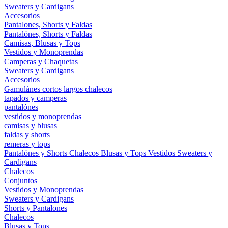
Sweaters y Cardigans
Accesorios
Pantalones, Shorts y Faldas
Pantalónes, Shorts y Faldas
Camisas, Blusas y Tops
Vestidos y Monoprendas
Camperas y Chaquetas
Sweaters y Cardigans
Accesorios
Gamulánes
cortos
largos
chalecos
tapados y camperas
pantalónes
vestidos y monoprendas
camisas y blusas
faldas y shorts
remeras y tops
Pantalónes y Shorts
Chalecos
Blusas y Tops
Vestidos
Sweaters y
Cardigans
Chalecos
Conjuntos
Vestidos y Monoprendas
Sweaters y Cardigans
Shorts y Pantalones
Chalecos
Blusas y Tops