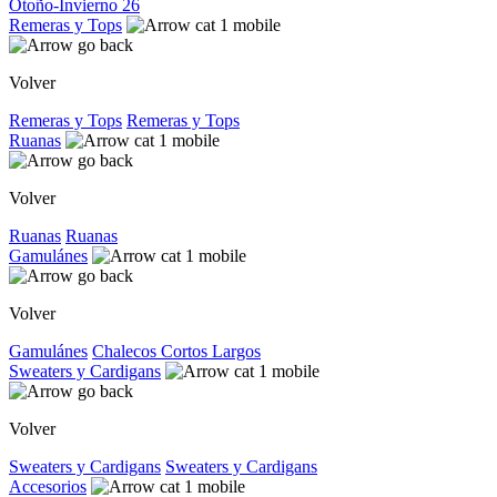
Otoño-Invierno 26
Remeras y Tops
Volver
Remeras y Tops
Remeras y Tops
Ruanas
Volver
Ruanas
Ruanas
Gamulánes
Volver
Gamulánes
Chalecos
Cortos
Largos
Sweaters y Cardigans
Volver
Sweaters y Cardigans
Sweaters y Cardigans
Accesorios