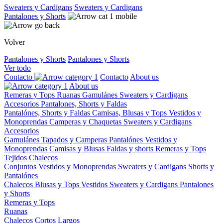
Sweaters y Cardigans
Sweaters y Cardigans
Pantalones y Shorts
Volver
Pantalones y Shorts
Pantalones y Shorts
Ver todo
Contacto
Contacto
About us
About us
Remeras y Tops
Ruanas
Gamulánes
Sweaters y Cardigans
Accesorios
Pantalones, Shorts y Faldas
Pantalónes, Shorts y Faldas
Camisas, Blusas y Tops
Vestidos y
Monoprendas
Camperas y Chaquetas
Sweaters y Cardigans
Accesorios
Gamulánes
Tapados y Camperas
Pantalónes
Vestidos y
Monoprendas
Camisas y Blusas
Faldas y shorts
Remeras y Tops
Tejidos
Chalecos
Conjuntos
Vestidos y Monoprendas
Sweaters y Cardigans
Shorts y
Pantalónes
Chalecos
Blusas y Tops
Vestidos
Sweaters y Cardigans
Pantalones
y Shorts
Remeras y Tops
Ruanas
Chalecos
Cortos
Largos