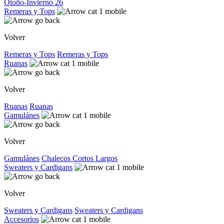
Otoño-Invierno 26
Remeras y Tops
Volver
Remeras y Tops
Remeras y Tops
Ruanas
Volver
Ruanas
Ruanas
Gamulánes
Volver
Gamulánes
Chalecos
Cortos
Largos
Sweaters y Cardigans
Volver
Sweaters y Cardigans
Sweaters y Cardigans
Accesorios