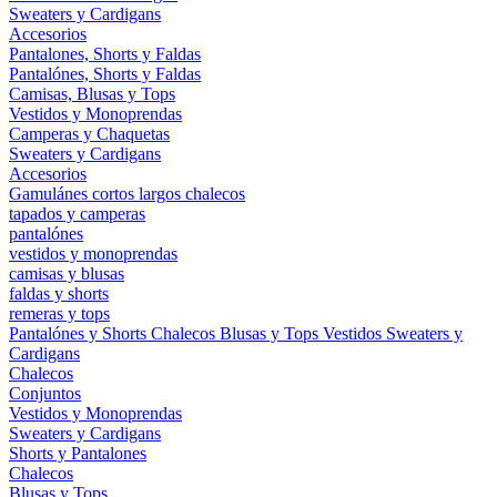
Sweaters y Cardigans
Accesorios
Pantalones, Shorts y Faldas
Pantalónes, Shorts y Faldas
Camisas, Blusas y Tops
Vestidos y Monoprendas
Camperas y Chaquetas
Sweaters y Cardigans
Accesorios
Gamulánes
cortos
largos
chalecos
tapados y camperas
pantalónes
vestidos y monoprendas
camisas y blusas
faldas y shorts
remeras y tops
Pantalónes y Shorts
Chalecos
Blusas y Tops
Vestidos
Sweaters y
Cardigans
Chalecos
Conjuntos
Vestidos y Monoprendas
Sweaters y Cardigans
Shorts y Pantalones
Chalecos
Blusas y Tops