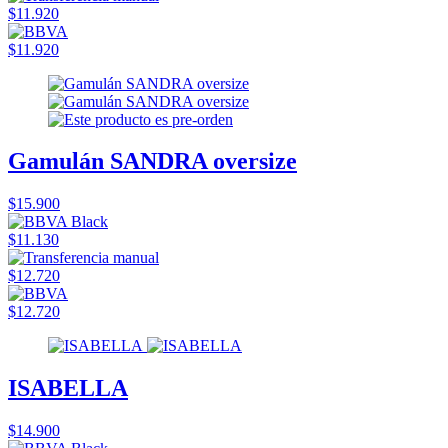
$11.920
$11.920
Gamulán SANDRA oversize
$15.900
$11.130
$12.720
$12.720
ISABELLA
$14.900