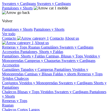
Sweaters y Cardigans
Sweaters y Cardigans
Pantalones y Shorts
Volver
Pantalones y Shorts
Pantalones y Shorts
Ver todo
Contacto
Contacto
About us
About us
Remeras y Tops
Ruanas
Gamulánes
Sweaters y Cardigans
Accesorios
Pantalones, Shorts y Faldas
Pantalónes, Shorts y Faldas
Camisas, Blusas y Tops
Vestidos y
Monoprendas
Camperas y Chaquetas
Sweaters y Cardigans
Accesorios
Gamulánes
Tapados y Camperas
Pantalónes
Vestidos y
Monoprendas
Camisas y Blusas
Faldas y shorts
Remeras y Tops
Tejidos
Chalecos
Conjuntos
Vestidos y Monoprendas
Sweaters y Cardigans
Shorts y
Pantalónes
Chalecos
Blusas y Tops
Vestidos
Sweaters y Cardigans
Pantalones
y Shorts
Remeras y Tops
Ruanas
Chalecos
Cortos
Largos