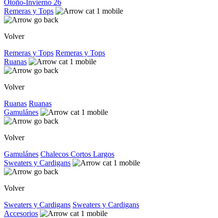
Otoño-Invierno 26
Remeras y Tops
Volver
Remeras y Tops
Remeras y Tops
Ruanas
Volver
Ruanas
Ruanas
Gamulánes
Volver
Gamulánes
Chalecos
Cortos
Largos
Sweaters y Cardigans
Volver
Sweaters y Cardigans
Sweaters y Cardigans
Accesorios