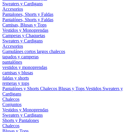
Sweaters y Cardigans
Accesorios
Pantalones, Shorts y Faldas
Pantalónes, Shorts y Faldas
Camisas, Blusas y Tops
Vestidos y Monoprendas
Camperas y Chaquetas
Sweaters y Cardigans
Accesorios
Gamulánes
cortos
largos
chalecos
tapados y camperas
pantalónes
vestidos y monoprendas
camisas y blusas
faldas y shorts
remeras y tops
Pantalónes y Shorts
Chalecos
Blusas y Tops
Vestidos
Sweaters y
Cardigans
Chalecos
Conjuntos
Vestidos y Monoprendas
Sweaters y Cardigans
Shorts y Pantalones
Chalecos
Blusas y Tops