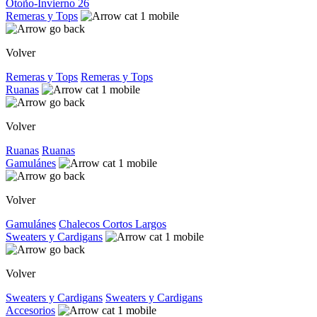
Otoño-Invierno 26
Remeras y Tops
Volver
Remeras y Tops
Remeras y Tops
Ruanas
Volver
Ruanas
Ruanas
Gamulánes
Volver
Gamulánes
Chalecos
Cortos
Largos
Sweaters y Cardigans
Volver
Sweaters y Cardigans
Sweaters y Cardigans
Accesorios