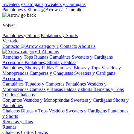
Sweaters y Cardigans
Sweaters y Cardigans
Pantalones y Shorts
Volver
Pantalones y Shorts
Pantalones y Shorts
Ver todo
Contacto
Contacto
About us
About us
Remeras y Tops
Ruanas
Gamulánes
Sweaters y Cardigans
Accesorios
Pantalones, Shorts y Faldas
Pantalónes, Shorts y Faldas
Camisas, Blusas y Tops
Vestidos y
Monoprendas
Camperas y Chaquetas
Sweaters y Cardigans
Accesorios
Gamulánes
Tapados y Camperas
Pantalónes
Vestidos y
Monoprendas
Camisas y Blusas
Faldas y shorts
Remeras y Tops
Tejidos
Chalecos
Conjuntos
Vestidos y Monoprendas
Sweaters y Cardigans
Shorts y
Pantalónes
Chalecos
Blusas y Tops
Vestidos
Sweaters y Cardigans
Pantalones
y Shorts
Remeras y Tops
Ruanas
Chalecos
Cortos
Largos