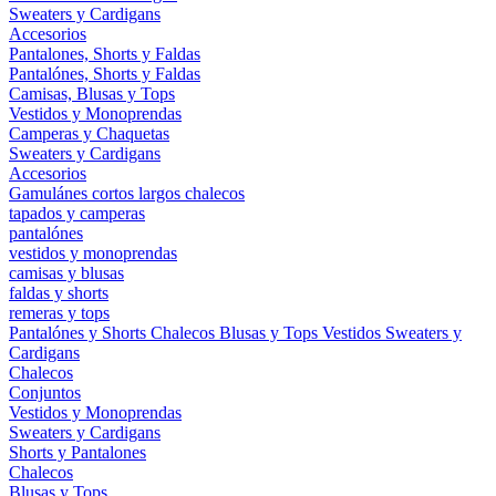
Sweaters y Cardigans
Accesorios
Pantalones, Shorts y Faldas
Pantalónes, Shorts y Faldas
Camisas, Blusas y Tops
Vestidos y Monoprendas
Camperas y Chaquetas
Sweaters y Cardigans
Accesorios
Gamulánes
cortos
largos
chalecos
tapados y camperas
pantalónes
vestidos y monoprendas
camisas y blusas
faldas y shorts
remeras y tops
Pantalónes y Shorts
Chalecos
Blusas y Tops
Vestidos
Sweaters y
Cardigans
Chalecos
Conjuntos
Vestidos y Monoprendas
Sweaters y Cardigans
Shorts y Pantalones
Chalecos
Blusas y Tops