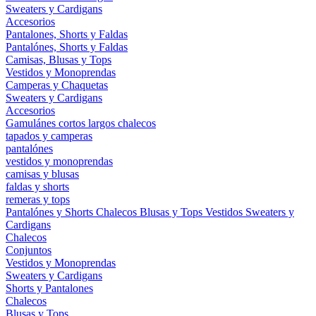
Sweaters y Cardigans
Accesorios
Pantalones, Shorts y Faldas
Pantalónes, Shorts y Faldas
Camisas, Blusas y Tops
Vestidos y Monoprendas
Camperas y Chaquetas
Sweaters y Cardigans
Accesorios
Gamulánes
cortos
largos
chalecos
tapados y camperas
pantalónes
vestidos y monoprendas
camisas y blusas
faldas y shorts
remeras y tops
Pantalónes y Shorts
Chalecos
Blusas y Tops
Vestidos
Sweaters y
Cardigans
Chalecos
Conjuntos
Vestidos y Monoprendas
Sweaters y Cardigans
Shorts y Pantalones
Chalecos
Blusas y Tops