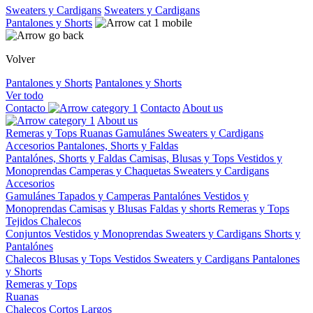
Sweaters y Cardigans
Sweaters y Cardigans
Pantalones y Shorts
Volver
Pantalones y Shorts
Pantalones y Shorts
Ver todo
Contacto
Contacto
About us
About us
Remeras y Tops
Ruanas
Gamulánes
Sweaters y Cardigans
Accesorios
Pantalones, Shorts y Faldas
Pantalónes, Shorts y Faldas
Camisas, Blusas y Tops
Vestidos y
Monoprendas
Camperas y Chaquetas
Sweaters y Cardigans
Accesorios
Gamulánes
Tapados y Camperas
Pantalónes
Vestidos y
Monoprendas
Camisas y Blusas
Faldas y shorts
Remeras y Tops
Tejidos
Chalecos
Conjuntos
Vestidos y Monoprendas
Sweaters y Cardigans
Shorts y
Pantalónes
Chalecos
Blusas y Tops
Vestidos
Sweaters y Cardigans
Pantalones
y Shorts
Remeras y Tops
Ruanas
Chalecos
Cortos
Largos