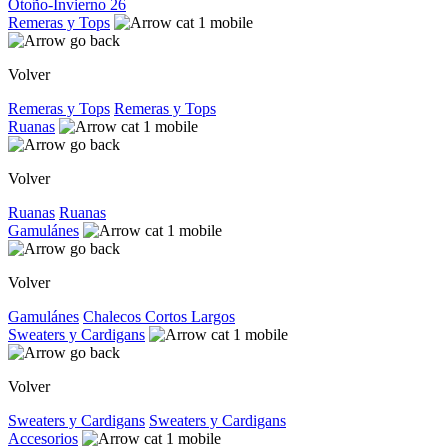
Otoño-Invierno 26
Remeras y Tops
Volver
Remeras y Tops
Remeras y Tops
Ruanas
Volver
Ruanas
Ruanas
Gamulánes
Volver
Gamulánes
Chalecos
Cortos
Largos
Sweaters y Cardigans
Volver
Sweaters y Cardigans
Sweaters y Cardigans
Accesorios