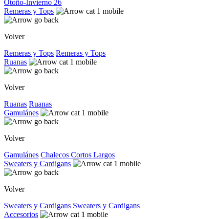
Otoño-Invierno 26
Remeras y Tops
Volver
Remeras y Tops
Remeras y Tops
Ruanas
Volver
Ruanas
Ruanas
Gamulánes
Volver
Gamulánes
Chalecos
Cortos
Largos
Sweaters y Cardigans
Volver
Sweaters y Cardigans
Sweaters y Cardigans
Accesorios