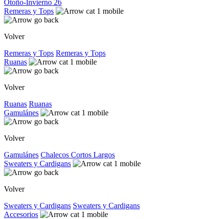
Otoño-Invierno 26
Remeras y Tops
Volver
Remeras y Tops
Remeras y Tops
Ruanas
Volver
Ruanas
Ruanas
Gamulánes
Volver
Gamulánes
Chalecos
Cortos
Largos
Sweaters y Cardigans
Volver
Sweaters y Cardigans
Sweaters y Cardigans
Accesorios