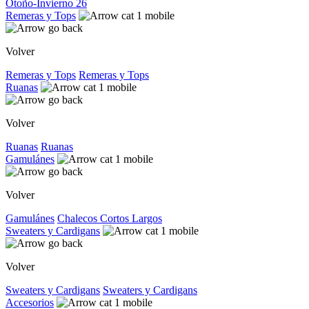
Otoño-Invierno 26
Remeras y Tops
Volver
Remeras y Tops
Remeras y Tops
Ruanas
Volver
Ruanas
Ruanas
Gamulánes
Volver
Gamulánes
Chalecos
Cortos
Largos
Sweaters y Cardigans
Volver
Sweaters y Cardigans
Sweaters y Cardigans
Accesorios