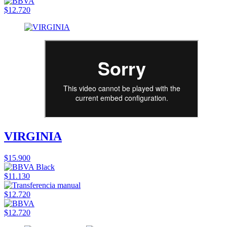
$12.720
VIRGINIA
$15.900
$11.130
$12.720
$12.720