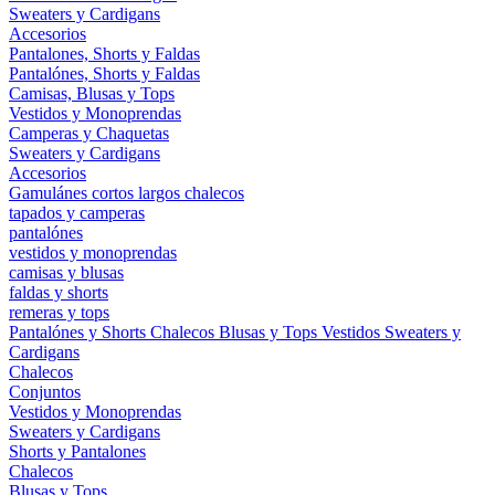
Sweaters y Cardigans
Accesorios
Pantalones, Shorts y Faldas
Pantalónes, Shorts y Faldas
Camisas, Blusas y Tops
Vestidos y Monoprendas
Camperas y Chaquetas
Sweaters y Cardigans
Accesorios
Gamulánes
cortos
largos
chalecos
tapados y camperas
pantalónes
vestidos y monoprendas
camisas y blusas
faldas y shorts
remeras y tops
Pantalónes y Shorts
Chalecos
Blusas y Tops
Vestidos
Sweaters y
Cardigans
Chalecos
Conjuntos
Vestidos y Monoprendas
Sweaters y Cardigans
Shorts y Pantalones
Chalecos
Blusas y Tops