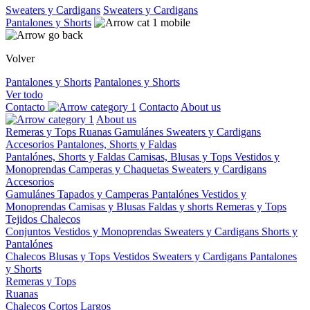
Sweaters y Cardigans
Sweaters y Cardigans
Pantalones y Shorts
Volver
Pantalones y Shorts
Pantalones y Shorts
Ver todo
Contacto
Contacto
About us
About us
Remeras y Tops
Ruanas
Gamulánes
Sweaters y Cardigans
Accesorios
Pantalones, Shorts y Faldas
Pantalónes, Shorts y Faldas
Camisas, Blusas y Tops
Vestidos y
Monoprendas
Camperas y Chaquetas
Sweaters y Cardigans
Accesorios
Gamulánes
Tapados y Camperas
Pantalónes
Vestidos y
Monoprendas
Camisas y Blusas
Faldas y shorts
Remeras y Tops
Tejidos
Chalecos
Conjuntos
Vestidos y Monoprendas
Sweaters y Cardigans
Shorts y
Pantalónes
Chalecos
Blusas y Tops
Vestidos
Sweaters y Cardigans
Pantalones
y Shorts
Remeras y Tops
Ruanas
Chalecos
Cortos
Largos