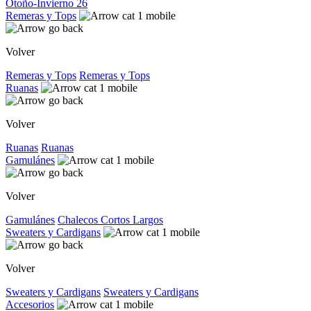
Otoño-Invierno 26
Remeras y Tops
Volver
Remeras y Tops
Remeras y Tops
Ruanas
Volver
Ruanas
Ruanas
Gamulánes
Volver
Gamulánes
Chalecos
Cortos
Largos
Sweaters y Cardigans
Volver
Sweaters y Cardigans
Sweaters y Cardigans
Accesorios