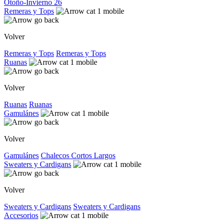
Otoño-Invierno 26
Remeras y Tops
Volver
Remeras y Tops
Remeras y Tops
Ruanas
Volver
Ruanas
Ruanas
Gamulánes
Volver
Gamulánes
Chalecos
Cortos
Largos
Sweaters y Cardigans
Volver
Sweaters y Cardigans
Sweaters y Cardigans
Accesorios