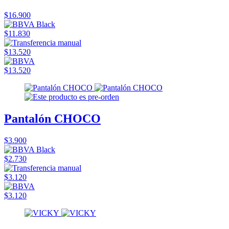
$16.900
$11.830
$13.520
$13.520
Pantalón CHOCO
$3.900
$2.730
$3.120
$3.120