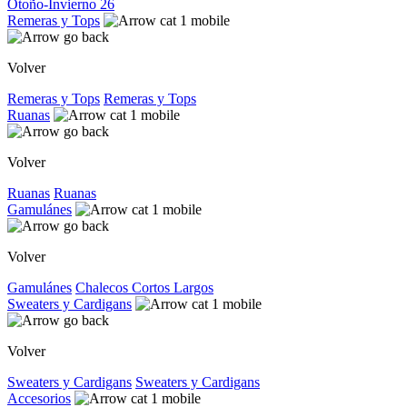
Otoño-Invierno 26
Remeras y Tops
Volver
Remeras y Tops
Remeras y Tops
Ruanas
Volver
Ruanas
Ruanas
Gamulánes
Volver
Gamulánes
Chalecos
Cortos
Largos
Sweaters y Cardigans
Volver
Sweaters y Cardigans
Sweaters y Cardigans
Accesorios