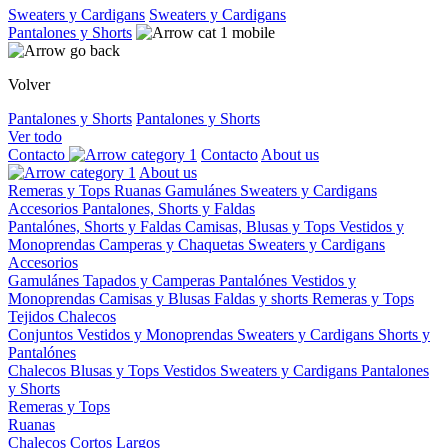
Sweaters y Cardigans
Sweaters y Cardigans
Pantalones y Shorts
Volver
Pantalones y Shorts
Pantalones y Shorts
Ver todo
Contacto
Contacto
About us
About us
Remeras y Tops
Ruanas
Gamulánes
Sweaters y Cardigans
Accesorios
Pantalones, Shorts y Faldas
Pantalónes, Shorts y Faldas
Camisas, Blusas y Tops
Vestidos y
Monoprendas
Camperas y Chaquetas
Sweaters y Cardigans
Accesorios
Gamulánes
Tapados y Camperas
Pantalónes
Vestidos y
Monoprendas
Camisas y Blusas
Faldas y shorts
Remeras y Tops
Tejidos
Chalecos
Conjuntos
Vestidos y Monoprendas
Sweaters y Cardigans
Shorts y
Pantalónes
Chalecos
Blusas y Tops
Vestidos
Sweaters y Cardigans
Pantalones
y Shorts
Remeras y Tops
Ruanas
Chalecos
Cortos
Largos