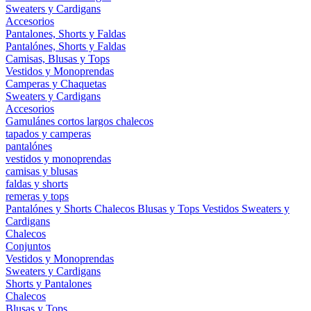
Sweaters y Cardigans
Accesorios
Pantalones, Shorts y Faldas
Pantalónes, Shorts y Faldas
Camisas, Blusas y Tops
Vestidos y Monoprendas
Camperas y Chaquetas
Sweaters y Cardigans
Accesorios
Gamulánes
cortos
largos
chalecos
tapados y camperas
pantalónes
vestidos y monoprendas
camisas y blusas
faldas y shorts
remeras y tops
Pantalónes y Shorts
Chalecos
Blusas y Tops
Vestidos
Sweaters y
Cardigans
Chalecos
Conjuntos
Vestidos y Monoprendas
Sweaters y Cardigans
Shorts y Pantalones
Chalecos
Blusas y Tops