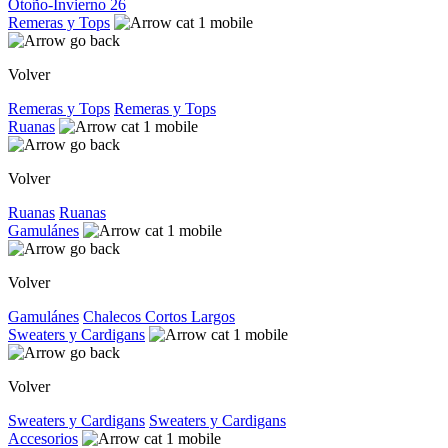
Otoño-Invierno 26
Remeras y Tops
Volver
Remeras y Tops
Remeras y Tops
Ruanas
Volver
Ruanas
Ruanas
Gamulánes
Volver
Gamulánes
Chalecos
Cortos
Largos
Sweaters y Cardigans
Volver
Sweaters y Cardigans
Sweaters y Cardigans
Accesorios