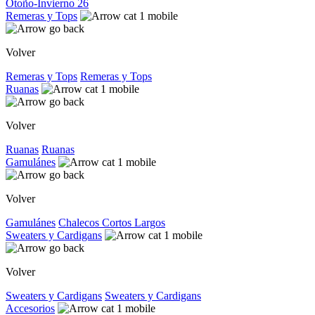
Otoño-Invierno 26
Remeras y Tops
Volver
Remeras y Tops
Remeras y Tops
Ruanas
Volver
Ruanas
Ruanas
Gamulánes
Volver
Gamulánes
Chalecos
Cortos
Largos
Sweaters y Cardigans
Volver
Sweaters y Cardigans
Sweaters y Cardigans
Accesorios