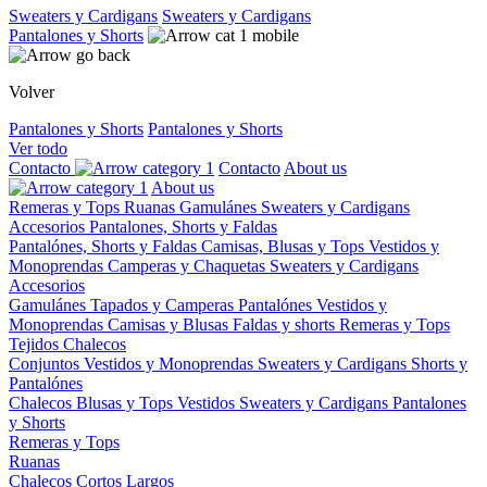
Sweaters y Cardigans
Sweaters y Cardigans
Pantalones y Shorts
Volver
Pantalones y Shorts
Pantalones y Shorts
Ver todo
Contacto
Contacto
About us
About us
Remeras y Tops
Ruanas
Gamulánes
Sweaters y Cardigans
Accesorios
Pantalones, Shorts y Faldas
Pantalónes, Shorts y Faldas
Camisas, Blusas y Tops
Vestidos y
Monoprendas
Camperas y Chaquetas
Sweaters y Cardigans
Accesorios
Gamulánes
Tapados y Camperas
Pantalónes
Vestidos y
Monoprendas
Camisas y Blusas
Faldas y shorts
Remeras y Tops
Tejidos
Chalecos
Conjuntos
Vestidos y Monoprendas
Sweaters y Cardigans
Shorts y
Pantalónes
Chalecos
Blusas y Tops
Vestidos
Sweaters y Cardigans
Pantalones
y Shorts
Remeras y Tops
Ruanas
Chalecos
Cortos
Largos