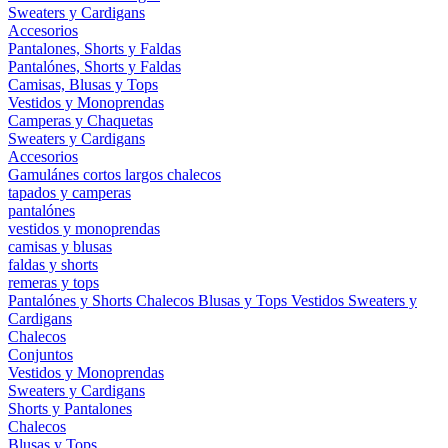
Sweaters y Cardigans
Accesorios
Pantalones, Shorts y Faldas
Pantalónes, Shorts y Faldas
Camisas, Blusas y Tops
Vestidos y Monoprendas
Camperas y Chaquetas
Sweaters y Cardigans
Accesorios
Gamulánes
cortos
largos
chalecos
tapados y camperas
pantalónes
vestidos y monoprendas
camisas y blusas
faldas y shorts
remeras y tops
Pantalónes y Shorts
Chalecos
Blusas y Tops
Vestidos
Sweaters y
Cardigans
Chalecos
Conjuntos
Vestidos y Monoprendas
Sweaters y Cardigans
Shorts y Pantalones
Chalecos
Blusas y Tops