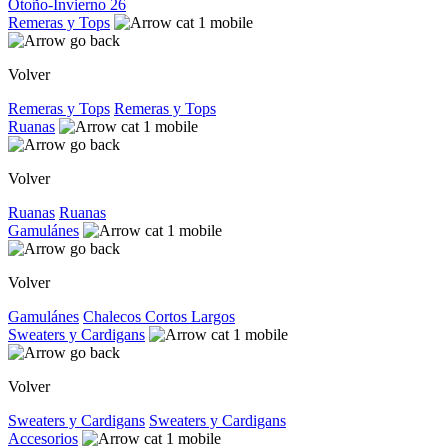
Otoño-Invierno 26
Remeras y Tops
Volver
Remeras y Tops
Remeras y Tops
Ruanas
Volver
Ruanas
Ruanas
Gamulánes
Volver
Gamulánes
Chalecos
Cortos
Largos
Sweaters y Cardigans
Volver
Sweaters y Cardigans
Sweaters y Cardigans
Accesorios