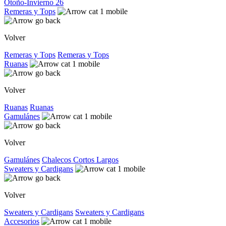
Otoño-Invierno 26
Remeras y Tops
Volver
Remeras y Tops
Remeras y Tops
Ruanas
Volver
Ruanas
Ruanas
Gamulánes
Volver
Gamulánes
Chalecos
Cortos
Largos
Sweaters y Cardigans
Volver
Sweaters y Cardigans
Sweaters y Cardigans
Accesorios