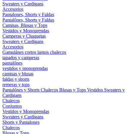
Sweaters y Cardigans
Accesorios
Pantalones, Shorts y Faldas
Pantalónes, Shorts y Faldas
Camisas, Blusas y Tops
Vestidos y Monoprendas
Camperas y Chaquetas
Sweaters y Cardigans
Accesorios
Gamulánes
cortos
largos
chalecos
tapados y camperas
pantalónes
vestidos y monoprendas
camisas y blusas
faldas y shorts
remeras y tops
Pantalónes y Shorts
Chalecos
Blusas y Tops
Vestidos
Sweaters y
Cardigans
Chalecos
Conjuntos
Vestidos y Monoprendas
Sweaters y Cardigans
Shorts y Pantalones
Chalecos
Blusas y Tops