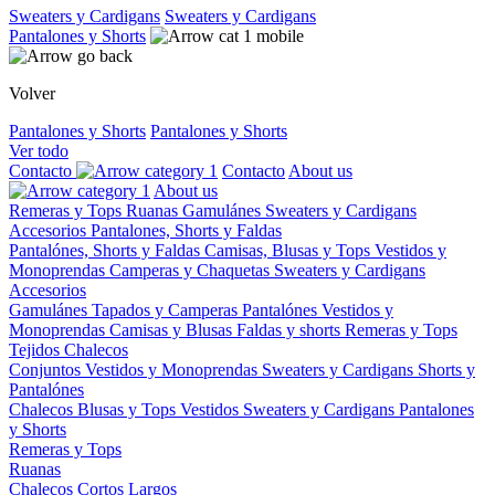
Sweaters y Cardigans
Sweaters y Cardigans
Pantalones y Shorts
Volver
Pantalones y Shorts
Pantalones y Shorts
Ver todo
Contacto
Contacto
About us
About us
Remeras y Tops
Ruanas
Gamulánes
Sweaters y Cardigans
Accesorios
Pantalones, Shorts y Faldas
Pantalónes, Shorts y Faldas
Camisas, Blusas y Tops
Vestidos y
Monoprendas
Camperas y Chaquetas
Sweaters y Cardigans
Accesorios
Gamulánes
Tapados y Camperas
Pantalónes
Vestidos y
Monoprendas
Camisas y Blusas
Faldas y shorts
Remeras y Tops
Tejidos
Chalecos
Conjuntos
Vestidos y Monoprendas
Sweaters y Cardigans
Shorts y
Pantalónes
Chalecos
Blusas y Tops
Vestidos
Sweaters y Cardigans
Pantalones
y Shorts
Remeras y Tops
Ruanas
Chalecos
Cortos
Largos