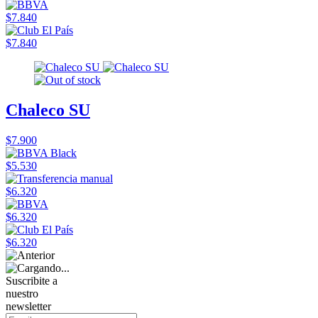
$7.840
$7.840
Chaleco SU
$7.900
$5.530
$6.320
$6.320
$6.320
Suscribite a
nuestro
newsletter