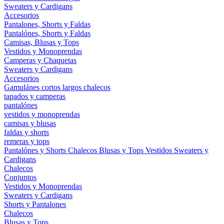
Sweaters y Cardigans
Accesorios
Pantalones, Shorts y Faldas
Pantalónes, Shorts y Faldas
Camisas, Blusas y Tops
Vestidos y Monoprendas
Camperas y Chaquetas
Sweaters y Cardigans
Accesorios
Gamulánes
cortos
largos
chalecos
tapados y camperas
pantalónes
vestidos y monoprendas
camisas y blusas
faldas y shorts
remeras y tops
Pantalónes y Shorts
Chalecos
Blusas y Tops
Vestidos
Sweaters y
Cardigans
Chalecos
Conjuntos
Vestidos y Monoprendas
Sweaters y Cardigans
Shorts y Pantalones
Chalecos
Blusas y Tops