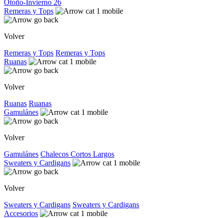
Otoño-Invierno 26
Remeras y Tops
Volver
Remeras y Tops
Remeras y Tops
Ruanas
Volver
Ruanas
Ruanas
Gamulánes
Volver
Gamulánes
Chalecos
Cortos
Largos
Sweaters y Cardigans
Volver
Sweaters y Cardigans
Sweaters y Cardigans
Accesorios