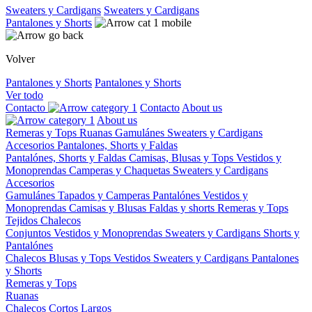
Sweaters y Cardigans
Sweaters y Cardigans
Pantalones y Shorts
Volver
Pantalones y Shorts
Pantalones y Shorts
Ver todo
Contacto
Contacto
About us
About us
Remeras y Tops
Ruanas
Gamulánes
Sweaters y Cardigans
Accesorios
Pantalones, Shorts y Faldas
Pantalónes, Shorts y Faldas
Camisas, Blusas y Tops
Vestidos y
Monoprendas
Camperas y Chaquetas
Sweaters y Cardigans
Accesorios
Gamulánes
Tapados y Camperas
Pantalónes
Vestidos y
Monoprendas
Camisas y Blusas
Faldas y shorts
Remeras y Tops
Tejidos
Chalecos
Conjuntos
Vestidos y Monoprendas
Sweaters y Cardigans
Shorts y
Pantalónes
Chalecos
Blusas y Tops
Vestidos
Sweaters y Cardigans
Pantalones
y Shorts
Remeras y Tops
Ruanas
Chalecos
Cortos
Largos