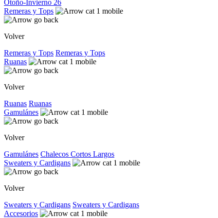
Otoño-Invierno 26
Remeras y Tops
Volver
Remeras y Tops
Remeras y Tops
Ruanas
Volver
Ruanas
Ruanas
Gamulánes
Volver
Gamulánes
Chalecos
Cortos
Largos
Sweaters y Cardigans
Volver
Sweaters y Cardigans
Sweaters y Cardigans
Accesorios