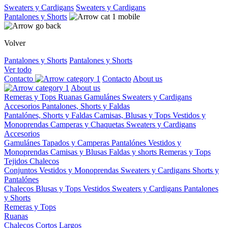
Sweaters y Cardigans
Sweaters y Cardigans
Pantalones y Shorts
Volver
Pantalones y Shorts
Pantalones y Shorts
Ver todo
Contacto
Contacto
About us
About us
Remeras y Tops
Ruanas
Gamulánes
Sweaters y Cardigans
Accesorios
Pantalones, Shorts y Faldas
Pantalónes, Shorts y Faldas
Camisas, Blusas y Tops
Vestidos y
Monoprendas
Camperas y Chaquetas
Sweaters y Cardigans
Accesorios
Gamulánes
Tapados y Camperas
Pantalónes
Vestidos y
Monoprendas
Camisas y Blusas
Faldas y shorts
Remeras y Tops
Tejidos
Chalecos
Conjuntos
Vestidos y Monoprendas
Sweaters y Cardigans
Shorts y
Pantalónes
Chalecos
Blusas y Tops
Vestidos
Sweaters y Cardigans
Pantalones
y Shorts
Remeras y Tops
Ruanas
Chalecos
Cortos
Largos