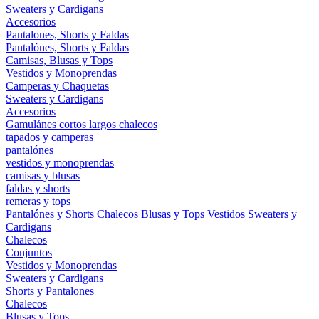
Sweaters y Cardigans
Accesorios
Pantalones, Shorts y Faldas
Pantalónes, Shorts y Faldas
Camisas, Blusas y Tops
Vestidos y Monoprendas
Camperas y Chaquetas
Sweaters y Cardigans
Accesorios
Gamulánes
cortos
largos
chalecos
tapados y camperas
pantalónes
vestidos y monoprendas
camisas y blusas
faldas y shorts
remeras y tops
Pantalónes y Shorts
Chalecos
Blusas y Tops
Vestidos
Sweaters y
Cardigans
Chalecos
Conjuntos
Vestidos y Monoprendas
Sweaters y Cardigans
Shorts y Pantalones
Chalecos
Blusas y Tops